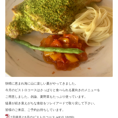
快晴に恵まれ海に山に楽しい夏がやってきました。
今月のビストロコースはさっぱりと食べられる夏向きのメニューを
ご用意しました。勿論、夏野菜もたっぷり使っています。
猛暑が続き衰えがちな食欲をソレイアードで取り戻して下さい。
皆様のご来店、ご予約お待ちしています。
7月後半と8月のビストロコース.pdf
(0.18MB)