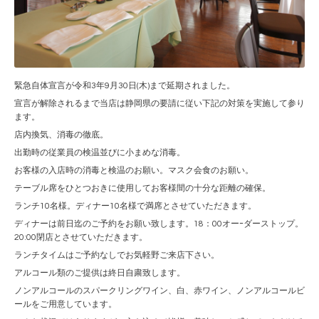
緊急自体宣言が令和3年9月30日(木)まで延期されました。
宣言が解除されるまで当店は静岡県の要請に従い下記の対策を実施して参り
ます。
店内換気、消毒の徹底。
出勤時の従業員の検温並びに小まめな消毒。
お客様の入店時の消毒と検温のお願い。マスク会食のお願い。
テーブル席をひとつおきに使用してお客様間の十分な距離の確保。
ランチ10名様。ディナー10名様で満席とさせていただきます。
ディナーは前日迄のご予約をお願い致します。18：00オーｰダーストップ。
20:00閉店とさせていただきます。
ランチタイムはご予約なしでお気軽野ご来店下さい。
アルコール類のご提供は終日自粛致します。
ノンアルコールのスパークリングワイン、白、赤ワイン、ノンアルコールビ
ールをご用意しています。