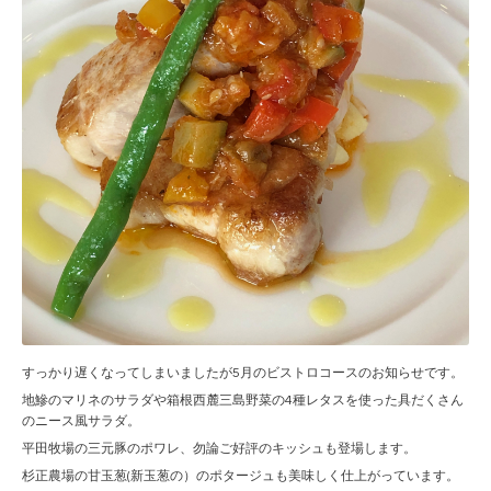
すっかり遅くなってしまいましたが5月のビストロコースのお知らせです。
地鰺のマリネのサラダや箱根西麓三島野菜の4種レタスを使った具だくさん
のニース風サラダ。
平田牧場の三元豚のポワレ、勿論ご好評のキッシュも登場します。
杉正農場の甘玉葱(新玉葱の）のポタージュも美味しく仕上がっています。